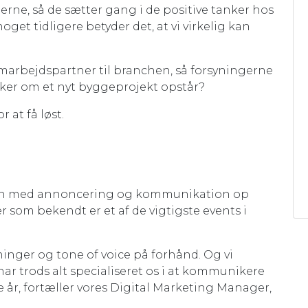
eerne, så de sætter gang i de positive tanker hos
get tidligere betyder det, at vi virkelig kan
arbejdspartner til branchen, så forsyningerne
nker om et nyt byggeprojekt opstår?
 at få løst.
kikon med annoncering og kommunikation op
om bekendt er et af de vigtigste events i
ninger og tone of voice på forhånd. Og vi
r trods alt specialiseret os i at kommunikere
e år, fortæller vores Digital Marketing Manager,