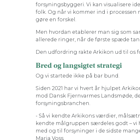
forsyningsbyggeri. Vi kan visualisere id
folk. Og når vi kommer ind i processen no
gøre en forskel.
Men hvordan etablerer man sig som sam
allerede ringer, når de første spæde ta
Den udfordring rakte Arkikon ud til os for
Bred og langsigtet strategi
Og vi startede ikke på bar bund.
Siden 2021 har vi hvert år hjulpet Ar
mod Dansk Fjernvarmes Landsmøde, der s
forsyningsbranchen.
- Så vi kendte Arkikons værdier, målsæt
kendte målgruppen særdeles godt – vi ha
med og til forsyninger i de sidste mang
Maria Voss.